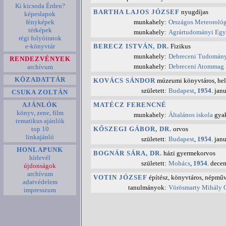
Ki kicsoda Érden?
BARTHA LAJOS JÓZSEF
nyugdíjas
képeslapok
munkahely:
Országos Meteorológi
fényképek
térképek
munkahely:
Agrártudományi Egye
régi folyóiratok
BERECZ ISTVÁN, DR.
Fizikus
e-könyvtár
munkahely:
Debreceni Tudománye
RENDEZVÉNYEK
munkahely:
Debreceni Atommag K
archívum
KÖZADATTÁR
KOVÁCS SÁNDOR
múzeumi könyvtáros, hely
született:
Budapest
,
1954
. jan
CSUKA ZOLTÁN
MATÉCZ FERENCNÉ
AJÁNLÓK
könyv, zene, film
munkahely:
Általános iskola
gyak
tematikus ajánlók
KŐSZEGI GÁBOR, DR.
orvos
top 10
linkajánló
született:
Budapest
,
1954
. jan
HONLAPUNK
BOGNÁR SÁRA, DR.
házi gyermekorvos
hírlevél
született:
Mohács
,
1954
. dece
újdonságok
archívum
VOTIN JÓZSEF
építész, könyvtáros, népműv
adatvédelem
tanulmányok:
Vörösmarty Mihály
impresszum