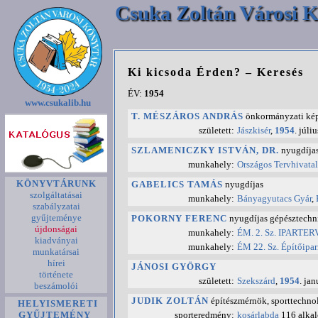
Csuka Zoltán Városi K
Ki kicsoda Érden? – Keresés
ÉV:
1954
www.csukalib.hu
T. MÉSZÁROS ANDRÁS
önkormányzati képv
született:
Jászkisér
,
1954
. júliu
SZLAMENICZKY ISTVÁN, DR.
nyugdíjas
munkahely:
Országos Tervhivatal
KÖNYVTÁRUNK
GABELICS TAMÁS
nyugdíjas
szolgáltatásai
munkahely:
Bányagyutacs Gyár
,
szabályzatai
gyűjteménye
POKORNY FERENC
nyugdíjas gépésztechn
újdonságai
munkahely:
ÉM. 2. Sz. IPARTERV
kiadványai
munkahely:
ÉM 22. Sz. Építőipar
munkatársai
hírei
JÁNOSI GYÖRGY
története
született:
Szekszárd
,
1954
. jan
beszámolói
JUDIK ZOLTÁN
építészmérnök, sporttechno
HELYISMERETI
sporteredmény:
kosárlabda
116 alkal
GYŰJTEMÉNY