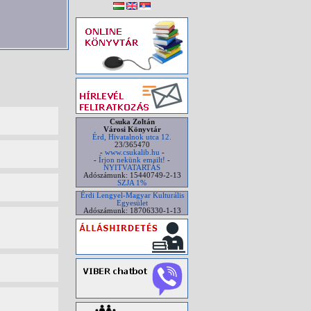
Csuka Zoltán
Városi Könyvtár
Érd, Hivatalnok utca 12.
23/365470
-
www.csukalib.hu
-
-
Írjon nekünk emailt!
-
NYITVATARTÁS
Adószámunk: 15440749-2-13
SZJA 1%
Érdi Lengyel-Magyar Kulturális
Egyesület
Adószámunk: 18706330-1-13