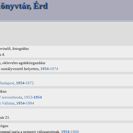
önyvtár, Érd
iselő, fotográfus
s 4.
, okleveles agrárközgazdász
osztályvezető helyettes,
1954
-
1974
Budapest
,
1954
-
1972
ikus
 tervezőiroda
,
1953
-
1954
i Vállalat
,
1954
-
1994
uár 21.
lógus
ommal tagja a nemzeti válogatottnak,
1954
-
1960