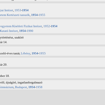
ai Intézet
,
1953
-
1954
tem Kertészeti tanszék
,
1954
-
1955
gyetem Kísérleti Fizikai Intézet
,
1952
-
1954
utató Intézet
,
1954
-
1990
történész, szakíró
uár 14.
orló-éves tanár,
Lébény
,
1954
-
1955
uár 20.
mber 18.
elő, újságíró, ingatlanforgalmazó
 Gimnázium
,
Budapest
,
1954
-
1958