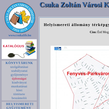
Csuka Zoltán Városi K
Helyismereti állomány térkép
Cím:
Érd Megy
www.csukalib.hu
KÖNYVTÁRUNK
szolgáltatásai
szabályzatai
gyűjteménye
újdonságai
kiadványai
munkatársai
hírei
története
beszámolói
HELYISMERETI
GYŰJTEMÉNY