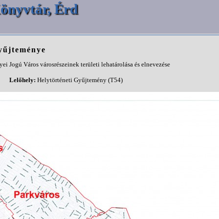
önyvtár, Érd
gyűjteménye
ei Jogú Város városrészeinek területi lehatárolása és elnevezése
Lelőhely:
Helytörténeti Gyűjtemény (T54)