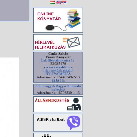
Csuka Zoltán
Városi Könyvtár
Érd, Hivatalnok utca 12.
23/365470
-
www.csukalib.hu
-
-
Írjon nekünk emailt!
-
NYITVATARTÁS
Adószámunk: 15440749-2-13
SZJA 1%
Érdi Lengyel-Magyar Kulturális
Egyesület
Adószámunk: 18706330-1-13