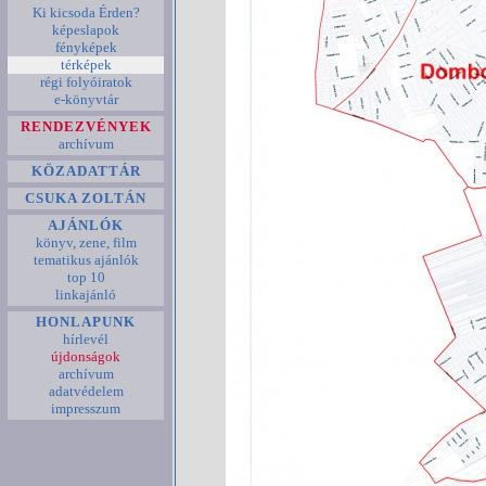
Ki kicsoda Érden?
képeslapok
fényképek
térképek
régi folyóiratok
e-könyvtár
RENDEZVÉNYEK
archívum
KÖZADATTÁR
CSUKA ZOLTÁN
AJÁNLÓK
könyv, zene, film
tematikus ajánlók
top 10
linkajánló
HONLAPUNK
hírlevél
újdonságok
archívum
adatvédelem
impresszum