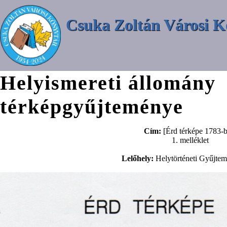
Csuka Zoltán Városi K
Helyismereti állomány
térképgyűjteménye
Cím:
[Érd térképe 1783-b
1. melléklet
Lelőhely:
Helytörténeti Gyűjte