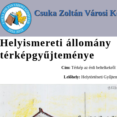
Csuka Zoltán Városi K
Helyismereti állomány
térképgyűjteménye
Cím:
Térkép az érdi beltelkekrő
Lelőhely:
Helytörténeti Gyűjte