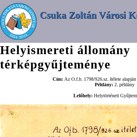
Csuka Zoltán Városi K
Helyismereti állomány
térképgyűjteménye
Cím:
Az O.f.b. 1798/926.sz. ítélete alapján
Példány:
2. példány
Lelőhely:
Helytörténeti Gyűjte