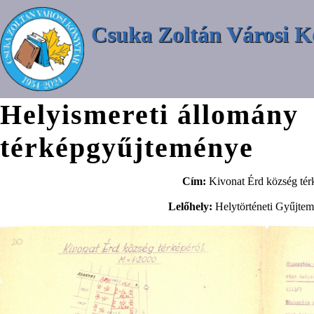
Csuka Zoltán Városi K
Helyismereti állomány
térképgyűjteménye
Cím:
Kivonat Érd község tér
Lelőhely:
Helytörténeti Gyűjte