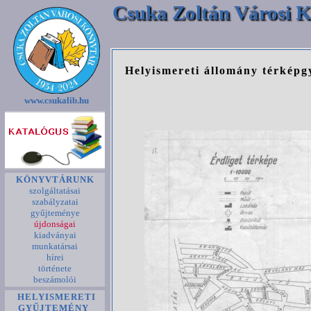
Csuka Zoltán Városi K
Helyismereti állomány térkép
www.csukalib.hu
KÖNYVTÁRUNK
szolgáltatásai
szabályzatai
gyűjteménye
újdonságai
kiadványai
munkatársai
hírei
története
beszámolói
HELYISMERETI
GYŰJTEMÉNY