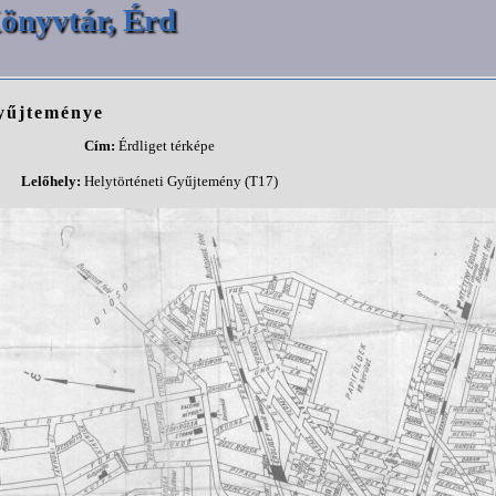
önyvtár, Érd
gyűjteménye
Cím:
Érdliget térképe
Lelőhely:
Helytörténeti Gyűjtemény (T17)