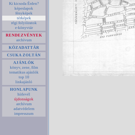
Ki kicsoda Érden?
képeslapok
fényképek
térképek
régi folyóiratok
e-könyvtár
RENDEZVÉNYEK
archívum
KÖZADATTÁR
CSUKA ZOLTÁN
AJÁNLÓK
könyv, zene, film
tematikus ajánlók
top 10
linkajánló
HONLAPUNK
hírlevél
újdonságok
archívum
adatvédelem
impresszum