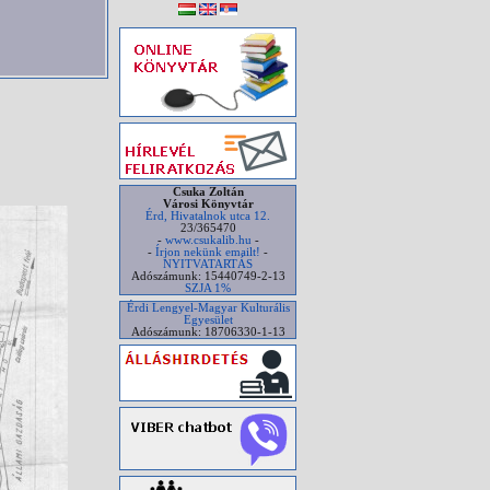
Csuka Zoltán
Városi Könyvtár
Érd, Hivatalnok utca 12.
23/365470
-
www.csukalib.hu
-
-
Írjon nekünk emailt!
-
NYITVATARTÁS
Adószámunk: 15440749-2-13
SZJA 1%
Érdi Lengyel-Magyar Kulturális
Egyesület
Adószámunk: 18706330-1-13