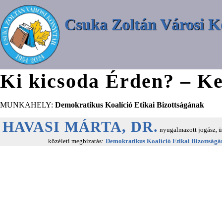
Csuka Zoltán Városi K
Ki kicsoda Érden? – Ke
MUNKAHELY:
Demokratikus Koalíció Etikai Bizottságának
HAVASI MÁRTA, DR.
nyugalmazott jogász, 
közéleti megbizatás:
Demokratikus Koalíció Etikai Bizottság