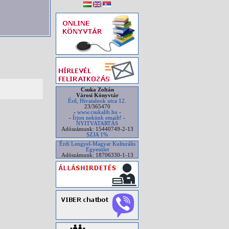
Csuka Zoltán
Városi Könyvtár
Érd, Hivatalnok utca 12.
23/365470
-
www.csukalib.hu
-
-
Írjon nekünk emailt!
-
NYITVATARTÁS
Adószámunk: 15440749-2-13
SZJA 1%
Érdi Lengyel-Magyar Kulturális
Egyesület
Adószámunk: 18706330-1-13