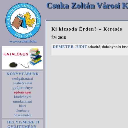
Csuka Zoltán Városi K
Ki kicsoda Érden? – Keresés
ÉV:
2018
www.csukalib.hu
DEMETER JUDIT
takarító, dohánybolti kis
KÖNYVTÁRUNK
szolgáltatásai
szabályzatai
gyűjteménye
újdonságai
kiadványai
munkatársai
hírei
története
beszámolói
HELYISMERETI
GYŰJTEMÉNY