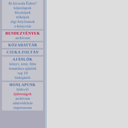
Ki kicsoda Érden?
képeslapok
fényképek
térképek
régi folyóiratok
e-könyvtár
RENDEZVÉNYEK
archívum
KÖZADATTÁR
CSUKA ZOLTÁN
AJÁNLÓK
könyv, zene, film
tematikus ajánlók
top 10
linkajánló
HONLAPUNK
hírlevél
újdonságok
archívum
adatvédelem
impresszum