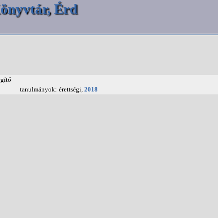
önyvtár, Érd
egítő
tanulmányok:
érettségi,
2018