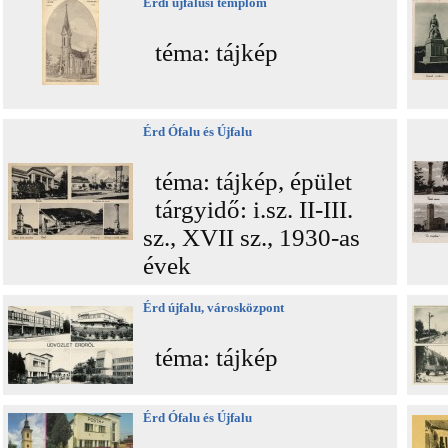
Érdi újfalusi templom
téma: tájkép
Érd Ófalu és Újfalu
téma: tájkép, épület
tárgyidő: i.sz. II-III.
sz., XVII sz., 1930-as
évek
Érd újfalu, városközpont
téma: tájkép
Érd Ófalu és Újfalu