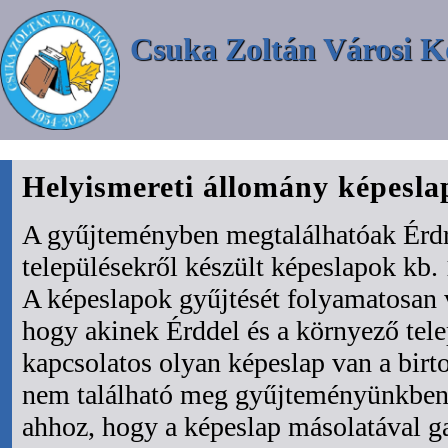
Csuka Zoltán Városi K
Helyismereti állomány képesl
A gyűjteményben megtalálhatóak Érdr
településekről készült képeslapok kb. 
A képeslapok gyűjtését folyamatosan 
hogy akinek Érddel és a környező tel
kapcsolatos olyan képeslap van a bir
nem található meg gyűjteményünkben 
ahhoz, hogy a képeslap másolatával ga