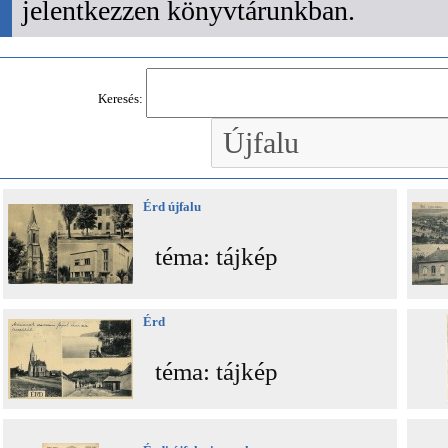
jelentkezzen könyvtárunkban.
Keresés:
Érd újfalu
téma: tájkép
Érd
téma: tájkép